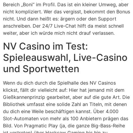
Bereich „Boni“ im Profil. Das ist ein kleiner Umweg, aber
nicht kompliziert. Wer das vergisst, bekommt den Bonus
nicht. Und dann heißt es: ärgern oder den Support
anschreiben. Der 24/7 Live-Chat hilft da meist schnell
weiter, aber ich würde mich nicht drauf verlassen.
NV Casino im Test:
Spieleauswahl, Live-Casino
und Sportwetten
Wenn du dich durch die Spielhalle des NV Casinos
klickst, fällt dir vielleicht auf: Hier hat jemand mit dem
Gießkannenprinzip gearbeitet, aber auf die gute Art. Die
Bibliothek umfasst eine solide Zahl an Titeln, mit denen
du dich eine Weile beschäftigen kannst. Über 4.000
Slot-Automaten von mehr als 100 Anbietern prägen das
Bild. Von Pragmatic Play (ja, die ganze Big-Bass-Reihe
ist vertreten) über Hacksaw Gaming bis hin zu