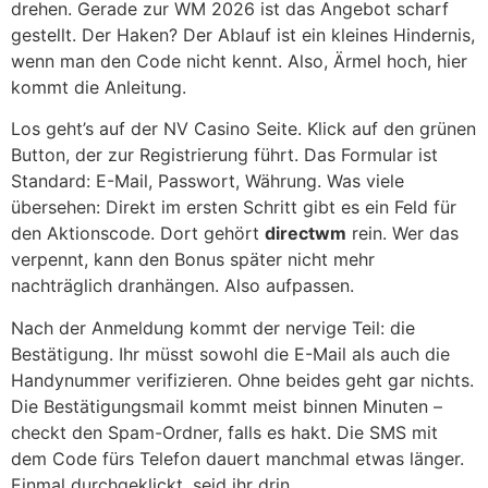
drehen. Gerade zur WM 2026 ist das Angebot scharf
gestellt. Der Haken? Der Ablauf ist ein kleines Hindernis,
wenn man den Code nicht kennt. Also, Ärmel hoch, hier
kommt die Anleitung.
Los geht’s auf der NV Casino Seite. Klick auf den grünen
Button, der zur Registrierung führt. Das Formular ist
Standard: E-Mail, Passwort, Währung. Was viele
übersehen: Direkt im ersten Schritt gibt es ein Feld für
den Aktionscode. Dort gehört
directwm
rein. Wer das
verpennt, kann den Bonus später nicht mehr
nachträglich dranhängen. Also aufpassen.
Nach der Anmeldung kommt der nervige Teil: die
Bestätigung. Ihr müsst sowohl die E-Mail als auch die
Handynummer verifizieren. Ohne beides geht gar nichts.
Die Bestätigungsmail kommt meist binnen Minuten –
checkt den Spam-Ordner, falls es hakt. Die SMS mit
dem Code fürs Telefon dauert manchmal etwas länger.
Einmal durchgeklickt, seid ihr drin.