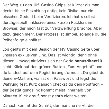
Der Weg zu den 10€ Casino Chips ist kürzer als man
denkt. Keine Einzahlung nötig, kein Risiko, nur ein
bisschen Geduld beim Verifizieren. Ich hab’s selbst
durchgespielt, inklusive eines kurzen Rucklers im
Browser, der mich fast zur Verzweiflung brachte. Aber
dazu gleich mehr. Der Prozess ist simpel, solange du die
Reihenfolge einhältst.
Los geht’s mit dem Besuch der NV Casino Seite über
unseren exklusiven Link. Das ist wichtig, denn ohne
diesen Umweg aktiviert sich der Code
bonusdirect10
nicht. Klick auf den grünen Button „Zum Angebot“, und
du landest auf dem Registrierungsformular. Da gibst du
deine E-Mail ein, wählst ein Passwort und legst die
Währung fest. Kurz danach checkst du dein Postfach –
der Bestätigungslink kommt meist innerhalb von
Minuten. Klick drauf, sonst geht’s nicht weiter.
Danach kommt der Schritt, der manche nervt: die