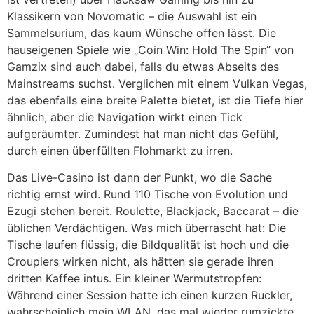
Klassikern von Novomatic – die Auswahl ist ein
Sammelsurium, das kaum Wünsche offen lässt. Die
hauseigenen Spiele wie „Coin Win: Hold The Spin“ von
Gamzix sind auch dabei, falls du etwas Abseits des
Mainstreams suchst. Verglichen mit einem Vulkan Vegas,
das ebenfalls eine breite Palette bietet, ist die Tiefe hier
ähnlich, aber die Navigation wirkt einen Tick
aufgeräumter. Zumindest hat man nicht das Gefühl,
durch einen überfüllten Flohmarkt zu irren.
Das Live-Casino ist dann der Punkt, wo die Sache
richtig ernst wird. Rund 110 Tische von Evolution und
Ezugi stehen bereit. Roulette, Blackjack, Baccarat – die
üblichen Verdächtigen. Was mich überrascht hat: Die
Tische laufen flüssig, die Bildqualität ist hoch und die
Croupiers wirken nicht, als hätten sie gerade ihren
dritten Kaffee intus. Ein kleiner Wermutstropfen:
Während einer Session hatte ich einen kurzen Ruckler,
wahrscheinlich mein WLAN, das mal wieder rumzickte.