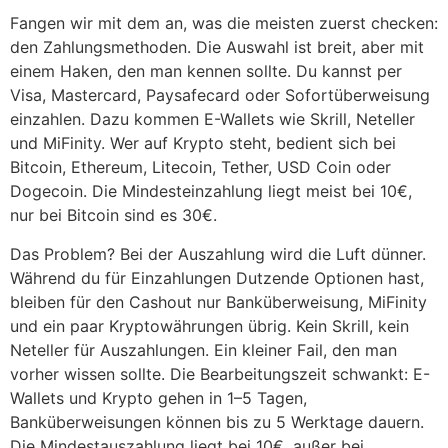
Fangen wir mit dem an, was die meisten zuerst checken:
den Zahlungsmethoden. Die Auswahl ist breit, aber mit
einem Haken, den man kennen sollte. Du kannst per
Visa, Mastercard, Paysafecard oder Sofortüberweisung
einzahlen. Dazu kommen E-Wallets wie Skrill, Neteller
und MiFinity. Wer auf Krypto steht, bedient sich bei
Bitcoin, Ethereum, Litecoin, Tether, USD Coin oder
Dogecoin. Die Mindesteinzahlung liegt meist bei 10€,
nur bei Bitcoin sind es 30€.
Das Problem? Bei der Auszahlung wird die Luft dünner.
Während du für Einzahlungen Dutzende Optionen hast,
bleiben für den Cashout nur Banküberweisung, MiFinity
und ein paar Kryptowährungen übrig. Kein Skrill, kein
Neteller für Auszahlungen. Ein kleiner Fail, den man
vorher wissen sollte. Die Bearbeitungszeit schwankt: E-
Wallets und Krypto gehen in 1–5 Tagen,
Banküberweisungen können bis zu 5 Werktage dauern.
Die Mindestauszahlung liegt bei 10€, außer bei