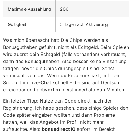
Maximale Auszahlung
20€
Gültigkeit
5 Tage nach Aktivierung
Was mich überrascht hat: Die Chips werden als
Bonusguthaben geführt, nicht als Echtgeld. Beim Spielen
wird zuerst dein Echtgeld (falls vorhanden) verbraucht,
dann das Bonusguthaben. Also besser keine Einzahlung
tätigen, bevor die Chips durchgespielt sind. Sonst
vermischt sich das. Wenn du Probleme hast, hilft der
Support im Live-Chat schnell – die sind auf Deutsch
erreichbar und antworten meist innerhalb von Minuten.
Ein letzter Tipp: Nutze den Code direkt nach der
Registrierung. Ich habe gesehen, dass einige Spieler den
Code später eingeben wollten und dann Probleme
hatten, weil das Angebot im Profil nicht mehr
auftauchte. Also:
bonusdirect10
sofort im Bereich