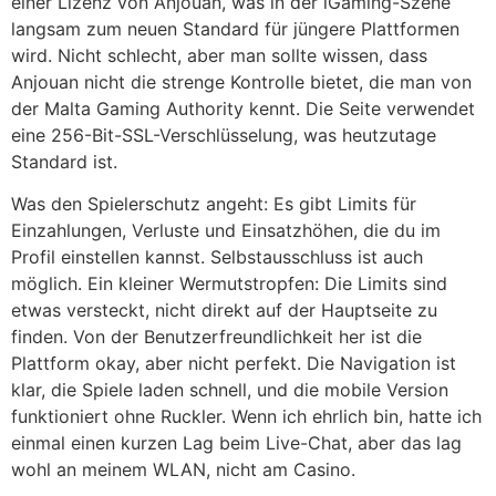
einer Lizenz von Anjouan, was in der iGaming-Szene
langsam zum neuen Standard für jüngere Plattformen
wird. Nicht schlecht, aber man sollte wissen, dass
Anjouan nicht die strenge Kontrolle bietet, die man von
der Malta Gaming Authority kennt. Die Seite verwendet
eine 256-Bit-SSL-Verschlüsselung, was heutzutage
Standard ist.
Was den Spielerschutz angeht: Es gibt Limits für
Einzahlungen, Verluste und Einsatzhöhen, die du im
Profil einstellen kannst. Selbstausschluss ist auch
möglich. Ein kleiner Wermutstropfen: Die Limits sind
etwas versteckt, nicht direkt auf der Hauptseite zu
finden. Von der Benutzerfreundlichkeit her ist die
Plattform okay, aber nicht perfekt. Die Navigation ist
klar, die Spiele laden schnell, und die mobile Version
funktioniert ohne Ruckler. Wenn ich ehrlich bin, hatte ich
einmal einen kurzen Lag beim Live-Chat, aber das lag
wohl an meinem WLAN, nicht am Casino.