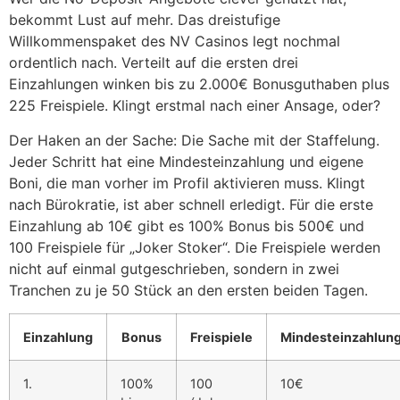
bekommt Lust auf mehr. Das dreistufige
Willkommenspaket des NV Casinos legt nochmal
ordentlich nach. Verteilt auf die ersten drei
Einzahlungen winken bis zu 2.000€ Bonusguthaben plus
225 Freispiele. Klingt erstmal nach einer Ansage, oder?
Der Haken an der Sache: Die Sache mit der Staffelung.
Jeder Schritt hat eine Mindesteinzahlung und eigene
Boni, die man vorher im Profil aktivieren muss. Klingt
nach Bürokratie, ist aber schnell erledigt. Für die erste
Einzahlung ab 10€ gibt es 100% Bonus bis 500€ und
100 Freispiele für „Joker Stoker“. Die Freispiele werden
nicht auf einmal gutgeschrieben, sondern in zwei
Tranchen zu je 50 Stück an den ersten beiden Tagen.
Einzahlung
Bonus
Freispiele
Mindesteinzahlun
1.
100%
100
10€