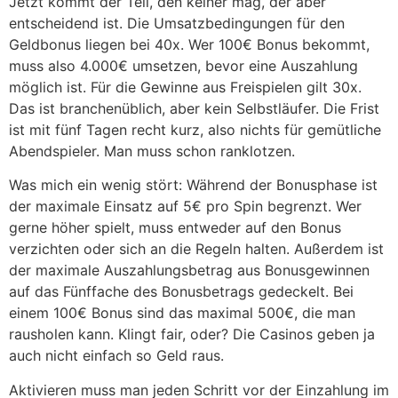
Jetzt kommt der Teil, den keiner mag, der aber
entscheidend ist. Die Umsatzbedingungen für den
Geldbonus liegen bei 40x. Wer 100€ Bonus bekommt,
muss also 4.000€ umsetzen, bevor eine Auszahlung
möglich ist. Für die Gewinne aus Freispielen gilt 30x.
Das ist branchenüblich, aber kein Selbstläufer. Die Frist
ist mit fünf Tagen recht kurz, also nichts für gemütliche
Abendspieler. Man muss schon ranklotzen.
Was mich ein wenig stört: Während der Bonusphase ist
der maximale Einsatz auf 5€ pro Spin begrenzt. Wer
gerne höher spielt, muss entweder auf den Bonus
verzichten oder sich an die Regeln halten. Außerdem ist
der maximale Auszahlungsbetrag aus Bonusgewinnen
auf das Fünffache des Bonusbetrags gedeckelt. Bei
einem 100€ Bonus sind das maximal 500€, die man
rausholen kann. Klingt fair, oder? Die Casinos geben ja
auch nicht einfach so Geld raus.
Aktivieren muss man jeden Schritt vor der Einzahlung im