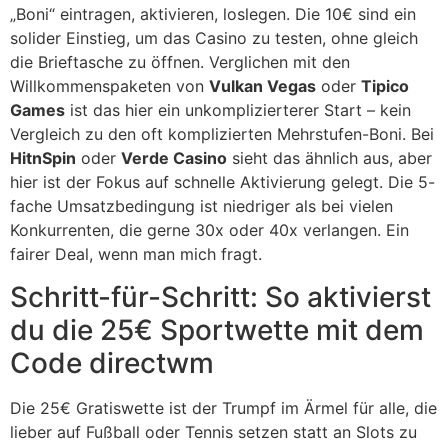
„Boni“ eintragen, aktivieren, loslegen. Die 10€ sind ein
solider Einstieg, um das Casino zu testen, ohne gleich
die Brieftasche zu öffnen. Verglichen mit den
Willkommenspaketen von
Vulkan Vegas
oder
Tipico
Games
ist das hier ein unkomplizierterer Start – kein
Vergleich zu den oft komplizierten Mehrstufen-Boni. Bei
HitnSpin
oder
Verde Casino
sieht das ähnlich aus, aber
hier ist der Fokus auf schnelle Aktivierung gelegt. Die 5-
fache Umsatzbedingung ist niedriger als bei vielen
Konkurrenten, die gerne 30x oder 40x verlangen. Ein
fairer Deal, wenn man mich fragt.
Schritt-für-Schritt: So aktivierst
du die 25€ Sportwette mit dem
Code directwm
Die 25€ Gratiswette ist der Trumpf im Ärmel für alle, die
lieber auf Fußball oder Tennis setzen statt an Slots zu