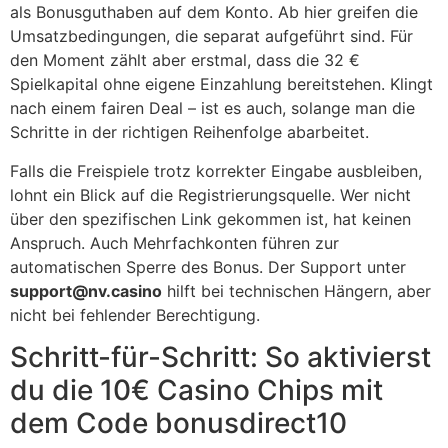
als Bonusguthaben auf dem Konto. Ab hier greifen die
Umsatzbedingungen, die separat aufgeführt sind. Für
den Moment zählt aber erstmal, dass die 32 €
Spielkapital ohne eigene Einzahlung bereitstehen. Klingt
nach einem fairen Deal – ist es auch, solange man die
Schritte in der richtigen Reihenfolge abarbeitet.
Falls die Freispiele trotz korrekter Eingabe ausbleiben,
lohnt ein Blick auf die Registrierungsquelle. Wer nicht
über den spezifischen Link gekommen ist, hat keinen
Anspruch. Auch Mehrfachkonten führen zur
automatischen Sperre des Bonus. Der Support unter
support@nv.casino
hilft bei technischen Hängern, aber
nicht bei fehlender Berechtigung.
Schritt-für-Schritt: So aktivierst
du die 10€ Casino Chips mit
dem Code bonusdirect10