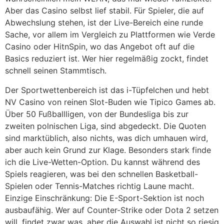
Aber das Casino selbst lief stabil. Für Spieler, die auf
Abwechslung stehen, ist der Live-Bereich eine runde
Sache, vor allem im Vergleich zu Plattformen wie Verde
Casino oder HitnSpin, wo das Angebot oft auf die
Basics reduziert ist. Wer hier regelmäßig zockt, findet
schnell seinen Stammtisch.
Der Sportwettenbereich ist das i-Tüpfelchen und hebt
NV Casino von reinen Slot-Buden wie Tipico Games ab.
Über 50 Fußballligen, von der Bundesliga bis zur
zweiten polnischen Liga, sind abgedeckt. Die Quoten
sind marktüblich, also nichts, was dich umhauen wird,
aber auch kein Grund zur Klage. Besonders stark finde
ich die Live-Wetten-Option. Du kannst während des
Spiels reagieren, was bei den schnellen Basketball-
Spielen oder Tennis-Matches richtig Laune macht.
Einzige Einschränkung: Die E-Sport-Sektion ist noch
ausbaufähig. Wer auf Counter-Strike oder Dota 2 setzen
will, findet zwar was, aber die Auswahl ist nicht so riesig