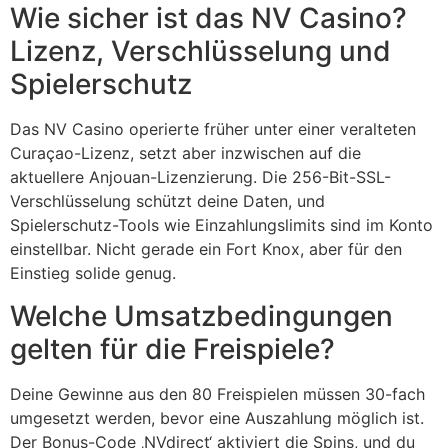
Wie sicher ist das NV Casino?
Lizenz, Verschlüsselung und
Spielerschutz
Das NV Casino operierte früher unter einer veralteten
Curaçao-Lizenz, setzt aber inzwischen auf die
aktuellere Anjouan-Lizenzierung. Die 256-Bit-SSL-
Verschlüsselung schützt deine Daten, und
Spielerschutz-Tools wie Einzahlungslimits sind im Konto
einstellbar. Nicht gerade ein Fort Knox, aber für den
Einstieg solide genug.
Welche Umsatzbedingungen
gelten für die Freispiele?
Deine Gewinne aus den 80 Freispielen müssen 30-fach
umgesetzt werden, bevor eine Auszahlung möglich ist.
Der Bonus-Code ‚NVdirect‘ aktiviert die Spins, und du