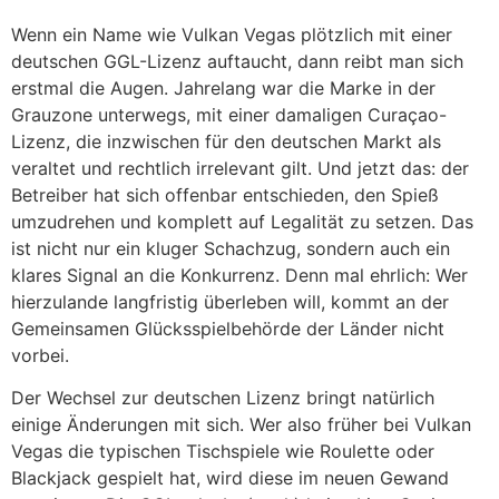
Wenn ein Name wie Vulkan Vegas plötzlich mit einer
deutschen GGL-Lizenz auftaucht, dann reibt man sich
erstmal die Augen. Jahrelang war die Marke in der
Grauzone unterwegs, mit einer damaligen Curaçao-
Lizenz, die inzwischen für den deutschen Markt als
veraltet und rechtlich irrelevant gilt. Und jetzt das: der
Betreiber hat sich offenbar entschieden, den Spieß
umzudrehen und komplett auf Legalität zu setzen. Das
ist nicht nur ein kluger Schachzug, sondern auch ein
klares Signal an die Konkurrenz. Denn mal ehrlich: Wer
hierzulande langfristig überleben will, kommt an der
Gemeinsamen Glücksspielbehörde der Länder nicht
vorbei.
Der Wechsel zur deutschen Lizenz bringt natürlich
einige Änderungen mit sich. Wer also früher bei Vulkan
Vegas die typischen Tischspiele wie Roulette oder
Blackjack gespielt hat, wird diese im neuen Gewand