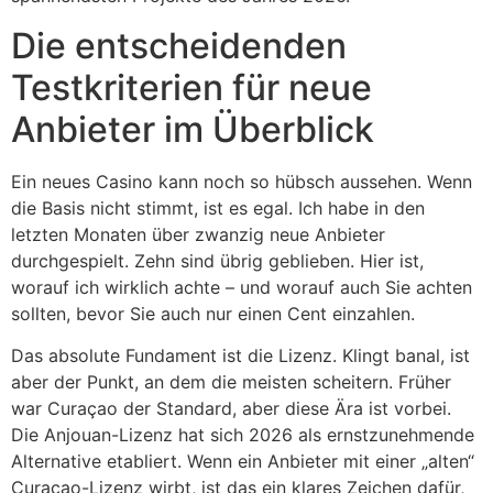
Die entscheidenden
Testkriterien für neue
Anbieter im Überblick
Ein neues Casino kann noch so hübsch aussehen. Wenn
die Basis nicht stimmt, ist es egal. Ich habe in den
letzten Monaten über zwanzig neue Anbieter
durchgespielt. Zehn sind übrig geblieben. Hier ist,
worauf ich wirklich achte – und worauf auch Sie achten
sollten, bevor Sie auch nur einen Cent einzahlen.
Das absolute Fundament ist die Lizenz. Klingt banal, ist
aber der Punkt, an dem die meisten scheitern. Früher
war Curaçao der Standard, aber diese Ära ist vorbei.
Die Anjouan-Lizenz hat sich 2026 als ernstzunehmende
Alternative etabliert. Wenn ein Anbieter mit einer „alten“
Curaçao-Lizenz wirbt, ist das ein klares Zeichen dafür,