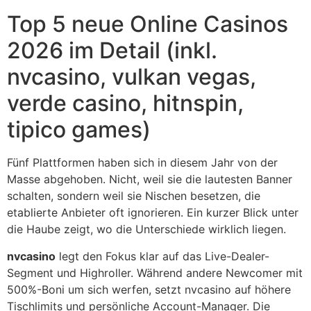
Top 5 neue Online Casinos
2026 im Detail (inkl.
nvcasino, vulkan vegas,
verde casino, hitnspin,
tipico games)
Fünf Plattformen haben sich in diesem Jahr von der
Masse abgehoben. Nicht, weil sie die lautesten Banner
schalten, sondern weil sie Nischen besetzen, die
etablierte Anbieter oft ignorieren. Ein kurzer Blick unter
die Haube zeigt, wo die Unterschiede wirklich liegen.
nvcasino
legt den Fokus klar auf das Live-Dealer-
Segment und Highroller. Während andere Newcomer mit
500%-Boni um sich werfen, setzt nvcasino auf höhere
Tischlimits und persönliche Account-Manager. Die