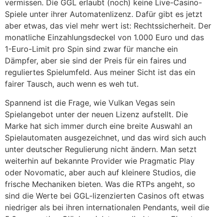
vermissen. Die GGL erlaubt (noch) keine Live-Casino-
Spiele unter ihrer Automatenlizenz. Dafür gibt es jetzt
aber etwas, das viel mehr wert ist: Rechtssicherheit. Der
monatliche Einzahlungsdeckel von 1.000 Euro und das
1-Euro-Limit pro Spin sind zwar für manche ein
Dämpfer, aber sie sind der Preis für ein faires und
reguliertes Spielumfeld. Aus meiner Sicht ist das ein
fairer Tausch, auch wenn es weh tut.
Spannend ist die Frage, wie Vulkan Vegas sein
Spielangebot unter der neuen Lizenz aufstellt. Die
Marke hat sich immer durch eine breite Auswahl an
Spielautomaten ausgezeichnet, und das wird sich auch
unter deutscher Regulierung nicht ändern. Man setzt
weiterhin auf bekannte Provider wie Pragmatic Play
oder Novomatic, aber auch auf kleinere Studios, die
frische Mechaniken bieten. Was die RTPs angeht, so
sind die Werte bei GGL-lizenzierten Casinos oft etwas
niedriger als bei ihren internationalen Pendants, weil die