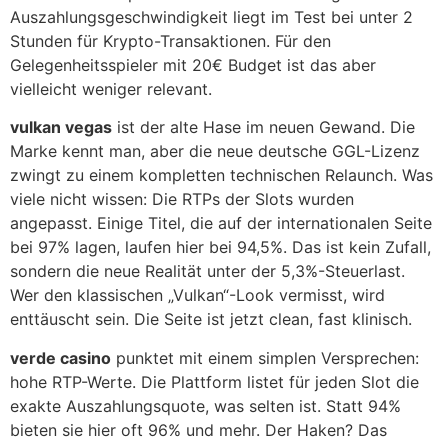
Auszahlungsgeschwindigkeit liegt im Test bei unter 2
Stunden für Krypto-Transaktionen. Für den
Gelegenheitsspieler mit 20€ Budget ist das aber
vielleicht weniger relevant.
vulkan vegas
ist der alte Hase im neuen Gewand. Die
Marke kennt man, aber die neue deutsche GGL-Lizenz
zwingt zu einem kompletten technischen Relaunch. Was
viele nicht wissen: Die RTPs der Slots wurden
angepasst. Einige Titel, die auf der internationalen Seite
bei 97% lagen, laufen hier bei 94,5%. Das ist kein Zufall,
sondern die neue Realität unter der 5,3%-Steuerlast.
Wer den klassischen „Vulkan“-Look vermisst, wird
enttäuscht sein. Die Seite ist jetzt clean, fast klinisch.
verde casino
punktet mit einem simplen Versprechen:
hohe RTP-Werte. Die Plattform listet für jeden Slot die
exakte Auszahlungsquote, was selten ist. Statt 94%
bieten sie hier oft 96% und mehr. Der Haken? Das