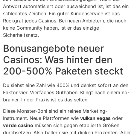
Antwort automatisiert oder ausweichend ist, ist das ein
schlechtes Zeichen. Ein guter Kundenservice ist das
Rückgrat jedes Casinos. Bei neuen Anbietern, die noch
keine Community haben, ist er das einzige
Sicherheitsnetz.
Bonusangebote neuer
Casinos: Was hinter den
200-500% Paketen steckt
Du siehst eine Zahl wie 400% und denkst sofort an den
Faktor vier. Vierfaches Guthaben. Klingt nach einem no-
brainer. In der Praxis ist es das selten.
Diese Monster-Boni sind ein reines Marketing-
Instrument. Neue Plattformen wie
vulkan vegas
oder
verde casino
müssen sich gegen etablierte Größen
durchsetzen. Also ballern sie mit dicken Prozenten. Aber