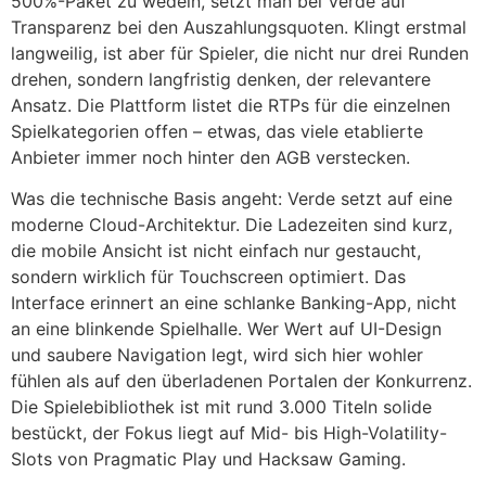
500%-Paket zu wedeln, setzt man bei Verde auf
Transparenz bei den Auszahlungsquoten. Klingt erstmal
langweilig, ist aber für Spieler, die nicht nur drei Runden
drehen, sondern langfristig denken, der relevantere
Ansatz. Die Plattform listet die RTPs für die einzelnen
Spielkategorien offen – etwas, das viele etablierte
Anbieter immer noch hinter den AGB verstecken.
Was die technische Basis angeht: Verde setzt auf eine
moderne Cloud-Architektur. Die Ladezeiten sind kurz,
die mobile Ansicht ist nicht einfach nur gestaucht,
sondern wirklich für Touchscreen optimiert. Das
Interface erinnert an eine schlanke Banking-App, nicht
an eine blinkende Spielhalle. Wer Wert auf UI-Design
und saubere Navigation legt, wird sich hier wohler
fühlen als auf den überladenen Portalen der Konkurrenz.
Die Spielebibliothek ist mit rund 3.000 Titeln solide
bestückt, der Fokus liegt auf Mid- bis High-Volatility-
Slots von Pragmatic Play und Hacksaw Gaming.