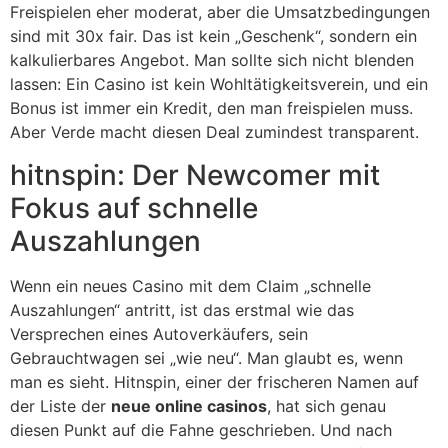
Freispielen eher moderat, aber die Umsatzbedingungen
sind mit 30x fair. Das ist kein „Geschenk“, sondern ein
kalkulierbares Angebot. Man sollte sich nicht blenden
lassen: Ein Casino ist kein Wohltätigkeitsverein, und ein
Bonus ist immer ein Kredit, den man freispielen muss.
Aber Verde macht diesen Deal zumindest transparent.
hitnspin: Der Newcomer mit
Fokus auf schnelle
Auszahlungen
Wenn ein neues Casino mit dem Claim „schnelle
Auszahlungen“ antritt, ist das erstmal wie das
Versprechen eines Autoverkäufers, sein
Gebrauchtwagen sei „wie neu“. Man glaubt es, wenn
man es sieht. Hitnspin, einer der frischeren Namen auf
der Liste der
neue online casinos
, hat sich genau
diesen Punkt auf die Fahne geschrieben. Und nach