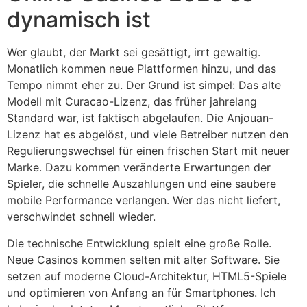
dynamisch ist
Wer glaubt, der Markt sei gesättigt, irrt gewaltig.
Monatlich kommen neue Plattformen hinzu, und das
Tempo nimmt eher zu. Der Grund ist simpel: Das alte
Modell mit Curacao-Lizenz, das früher jahrelang
Standard war, ist faktisch abgelaufen. Die Anjouan-
Lizenz hat es abgelöst, und viele Betreiber nutzen den
Regulierungswechsel für einen frischen Start mit neuer
Marke. Dazu kommen veränderte Erwartungen der
Spieler, die schnelle Auszahlungen und eine saubere
mobile Performance verlangen. Wer das nicht liefert,
verschwindet schnell wieder.
Die technische Entwicklung spielt eine große Rolle.
Neue Casinos kommen selten mit alter Software. Sie
setzen auf moderne Cloud-Architektur, HTML5-Spiele
und optimieren von Anfang an für Smartphones. Ich