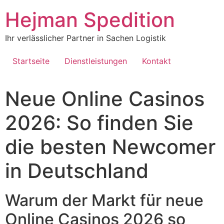
Zum
Hejman Spedition
Inhalt
springen
Ihr verlässlicher Partner in Sachen Logistik
Startseite
Dienstleistungen
Kontakt
Neue Online Casinos
2026: So finden Sie
die besten Newcomer
in Deutschland
Warum der Markt für neue
Online Casinos 2026 so