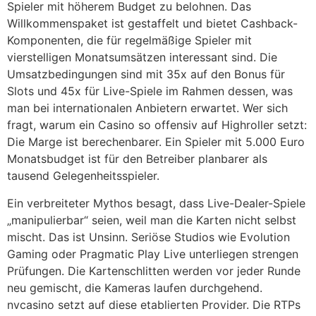
Spieler mit höherem Budget zu belohnen. Das
Willkommenspaket ist gestaffelt und bietet Cashback-
Komponenten, die für regelmäßige Spieler mit
vierstelligen Monatsumsätzen interessant sind. Die
Umsatzbedingungen sind mit 35x auf den Bonus für
Slots und 45x für Live-Spiele im Rahmen dessen, was
man bei internationalen Anbietern erwartet. Wer sich
fragt, warum ein Casino so offensiv auf Highroller setzt:
Die Marge ist berechenbarer. Ein Spieler mit 5.000 Euro
Monatsbudget ist für den Betreiber planbarer als
tausend Gelegenheitsspieler.
Ein verbreiteter Mythos besagt, dass Live-Dealer-Spiele
„manipulierbar“ seien, weil man die Karten nicht selbst
mischt. Das ist Unsinn. Seriöse Studios wie Evolution
Gaming oder Pragmatic Play Live unterliegen strengen
Prüfungen. Die Kartenschlitten werden vor jeder Runde
neu gemischt, die Kameras laufen durchgehend.
nvcasino setzt auf diese etablierten Provider. Die RTPs