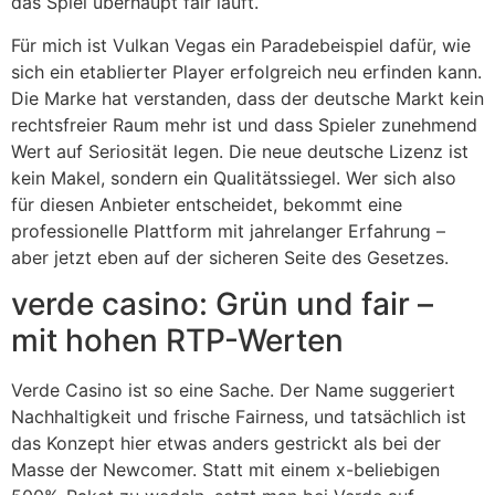
das Spiel überhaupt fair läuft.
Für mich ist Vulkan Vegas ein Paradebeispiel dafür, wie
sich ein etablierter Player erfolgreich neu erfinden kann.
Die Marke hat verstanden, dass der deutsche Markt kein
rechtsfreier Raum mehr ist und dass Spieler zunehmend
Wert auf Seriosität legen. Die neue deutsche Lizenz ist
kein Makel, sondern ein Qualitätssiegel. Wer sich also
für diesen Anbieter entscheidet, bekommt eine
professionelle Plattform mit jahrelanger Erfahrung –
aber jetzt eben auf der sicheren Seite des Gesetzes.
verde casino: Grün und fair –
mit hohen RTP-Werten
Verde Casino ist so eine Sache. Der Name suggeriert
Nachhaltigkeit und frische Fairness, und tatsächlich ist
das Konzept hier etwas anders gestrickt als bei der
Masse der Newcomer. Statt mit einem x-beliebigen